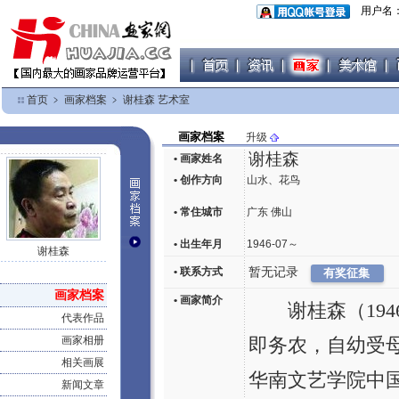
用户名
首页
﹥
画家档案
﹥
谢桂森 艺术室
画家档案
升级
谢桂森
• 画家姓名
• 创作方向
山水、花鸟
• 常住城市
广东 佛山
• 出生年月
1946-07～
谢桂森
• 联系方式
暂无记录
画家档案
• 画家简介
谢桂森（194
代表作品
画家相册
即务农，自幼受
相关画展
华南文艺学院中
新闻文章